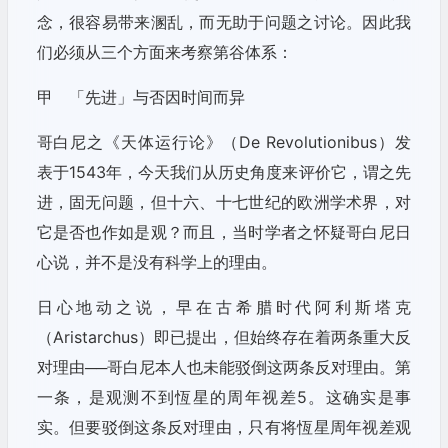
念，很容易带来溷乱，而无助于问题之讨论。因此我
们必须从三个方面来考察第谷体系：
甲 「先进」与否因时间而异
哥白尼之《天体运行论》（De Revolutionibus）发
表于1543年，今天我们从历史角度来评价它，谓之先
进，固无问题，但十六、十七世纪的欧洲学术界，对
它是否也作如是观？而且，当时学者之怀疑哥白尼日
心说，并不是没有科学上的理由。
日心地动之说，早在古希腊时代阿利斯塔克
（Aristarchus）即已提出，但始终存在着两条重大反
对理由──哥白尼本人也未能驳倒这两条反对理由。第
一条，是观测不到恆星的周年视差5。这确实是事
实。但要驳倒这条反对理由，只有将恆星周年视差观