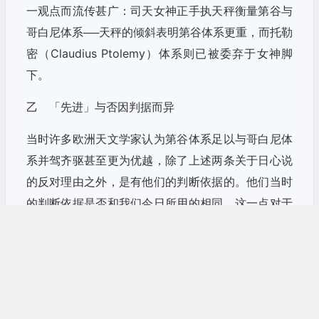
一观点而流传甚广：司天女神正手执天秤衡量第谷与
哥白尼体系──天秤的倾斜表明第谷体系更重，而托勒
密（Claudius Ptolemy）体系则已被委弃于女神脚
下。
乙 「先进」与否因判据而异
当时许多欧洲天文学家认为第谷体系足以与哥白尼体
系并驾齐驱甚至更为优越，除了上述两条关于日心说
的反对理由之外，是有他们的判断依据的。他们当时
的判断依据是否和我们今日所用的相同，这一点对于
本文的论题至关重要──先前许多讨论都是因为忽视了
这一点而陷于溷乱。
我们今日认为哥白尼体系「先进」，主要是用「接近
宇宙真实情况」这一判据。但是这一判据只有我们今