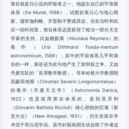
第谷就是日心说的怀疑者之一。他提出自己的宇宙新
体系（De Mundi, 1588），试图折衷日心与地心两
家。儘管伽利略、开普勒不赞成其说，但在当时和此
后一段时间里，第谷体系还是获得了相当一部分天文
学家的支持。比如赖默斯（Nicolaus Reymers）的
着作（Ursi Dithmarsi Funda-mentum
astronomicum, 1588），其中的宇宙体系几乎和第
谷的一样，第谷还为此与他产生了发明权之争。又如
丹麦宫廷的「首席数学教授」、哥本哈根大学教授朗
高蒙田纳斯（Christian Severin Longomontanus）
的着作《丹麦天文学》（Astronomia Danica,
1622）也是採用第谷体系的。直到里乔利
（Giovanni Battista Riccioli）雄心勃勃的巨着《新
至大论》（New Almagest, 1651），仍主张第谷学
术优于哥白尼学说。该书封面画因生动反映了作者这