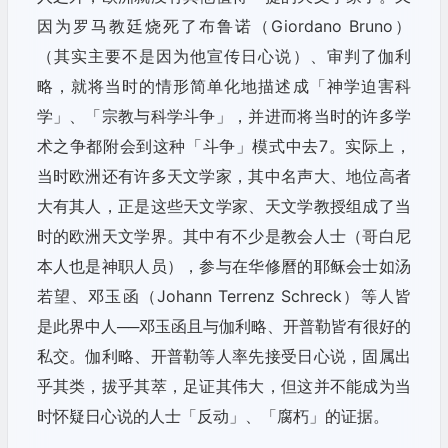
因为罗马教廷烧死了布鲁诺（Giordano Bruno）
（其实主要不是因为他宣传日心说）、审判了伽利
略，就将当时的情形简单化地描述成「神学迫害科
学」、「宗教与科学斗争」，并进而将当时的许多学
术之争都附会到这种「斗争」模式中去7。实际上，
当时欧洲还有许多天文学家，其中名声大、地位高者
大有其人，正是这些天文学家、天文学教授组成了当
时的欧洲天文学界。其中有不少是教会人士（哥白尼
本人也是神职人员），参与在华修曆的耶稣会士如汤
若望、邓玉函（Johann Terrenz Schreck）等人皆
是此界中人──邓玉函且与伽利略、开普勒皆有很好的
私交。伽利略、开普勒等人率先接受日心说，固属出
乎其类，拔乎其萃，足证其伟大，但这并不能成为当
时怀疑日心说的人士「反动」、「腐朽」的证据。