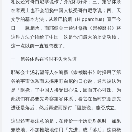
相反还对哥白尼学说作了介绍和好评；三、第谷体系
在客观上也不会阻挠中国人接受哥白尼学说；四、天
文学的基本方法，从希巴恰斯（Hipparchus）直至今
日，一脉相承，而耶稣会士通过修撰《崇祯曆书》将
这种方法介绍给了中国，这是他们最大的历史功绩，
这一点以前一直被忽视了。
一 第谷体系在当时不失为先进
耶稣会士汤若望等人在编撰《崇祯曆书》时採用了第
谷的宇宙体系而未採用哥白尼的日心说，通常被认为
是「阻挠」了中国人接受日心说，因而其心可诛。为
此我们有必要先考察第谷体系，看它在当时究竟是先
进还是落后，然后再进而探讨「阻挠说」能否成立。
这里还需要注意的是，在评价一个历史对象时，如果
笼统地、不加推敲地使用「先进」或「落后」这类概