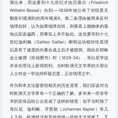
测出来，而这要到十九世纪才由贝塞尔（Friedrich
Wilhelm Bessel）办到──1838年他公布了对恆星天
鹅座61观测到的周年视差6。第二条理由被用来反对
地球自转，认为如果地球自转，则垂直上抛物体的落
地点应该偏西，而事实上并不如此。这也要等到十七
世纪伽利略（Galileo Galilei）阐明运动相对性原理
以及有了速度的向量合成之后才被驳倒。因此在耶稣
会士修撰《崇祯曆书》时（1629-34），哥白尼学说
并未在理论上获得胜利。当时欧洲天文学界的大部分
人士对这一学说持怀疑态度，正在情理之中。
作为和本文论题密切相关的历史背景，我们应该对当
时欧洲天文学界有一个正确的了解。多年来一些非学
术的宣传品给公众造成了这样的错觉：似乎当时除了
哥白尼、伽利略、开普勒（Johannes Kepler）等几
人之外，欧洲就没有其他值得一提的天文学家了。又