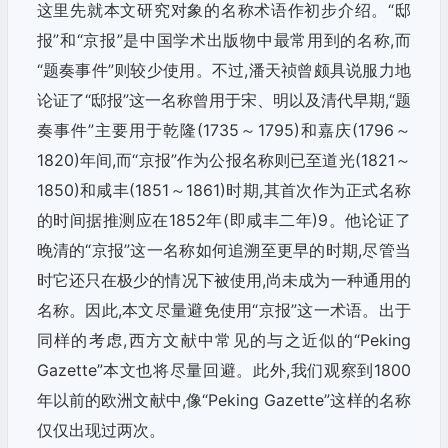
这里先就本文研究对象的名称术语作初步介绍。“邸
报”和“京报”是中国学术出版物中最常用到的名称,而
“题奏事件”则较少使用。不过,潘天祯曾颇具说服力地
论证了“邸报”这一名称曾用于宋、明以及清代早期,“题
奏事件”主要用于乾隆(1735～1795)和嘉庆(1796～
1820)年间,而“京报”作为公报名称则已至道光(1821～
1850)和咸丰(1851～1861)时期,其首次作为正式名称
的时间据推测应在1852年(即咸丰二年)9。他论证了
晚清的“京报”这一名称如何追溯至更早的时期,尽管当
时它还只在极少的情况下被使用,尚未成为一种通用的
名称。因此,本文尽量避免使用“京报”这一术语。出于
同样的考虑,西方文献中常见的与之近似的“Peking
Gazette”本文也将尽量回避。此外,我们观察到1800
年以前的欧洲文献中,像“Peking Gazette”这样的名称
仅仅出现过两次。