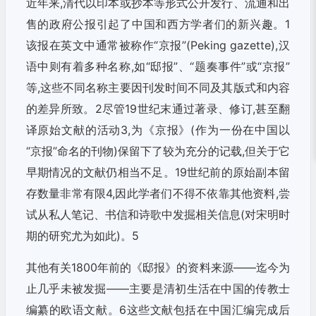
近年来,清代以印本或抄本等形式公开发行、流通和出
售的政府公报引起了中国和西方学者们的新兴趣。1
该报在英文中通常被称作“京报”(Peking gazette),汉
语中则有着多种名称,如“邸报”、“题奏事件”或“京报”
等,这些不同名称主要因刊发时间不同及其版式和内容
的差异所致。2尽管19世纪末通过著录、修订,甚至翻
译原始文献的活动3,为《京报》(作为一份在中国以
“京报”命名的刊物)保留下了较为充分的记载,但关于它
早期情况的文献仍相当不足。19世纪前的原始副本留
存数量非常有限4,因此学者们不得不依靠其他资料,尝
试从私人笔记、书信和诗歌中发掘相关信息(对宋明时
期的研究尤为如此)。5
其他有关1800年前的《邸报》的资料来源——迄今为
止几乎未被发掘——主要是清初生活在中国的传教士
编纂的欧语文献。6这些文献包括在中国汇编完成后