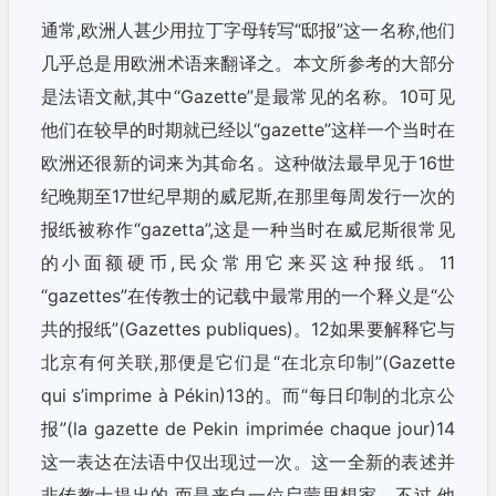
通常,欧洲人甚少用拉丁字母转写“邸报”这一名称,他们
几乎总是用欧洲术语来翻译之。本文所参考的大部分
是法语文献,其中“Gazette”是最常见的名称。10可见
他们在较早的时期就已经以“gazette”这样一个当时在
欧洲还很新的词来为其命名。这种做法最早见于16世
纪晚期至17世纪早期的威尼斯,在那里每周发行一次的
报纸被称作“gazetta”,这是一种当时在威尼斯很常见
的小面额硬币,民众常用它来买这种报纸。11
“gazettes”在传教士的记载中最常用的一个释义是“公
共的报纸”(Gazettes publiques)。12如果要解释它与
北京有何关联,那便是它们是“在北京印制”(Gazette
qui s’imprime à Pékin)13的。而“每日印制的北京公
报”(la gazette de Pekin imprimée chaque jour)14
这一表达在法语中仅出现过一次。这一全新的表述并
非传教士提出的,而是来自一位启蒙思想家。不过,他