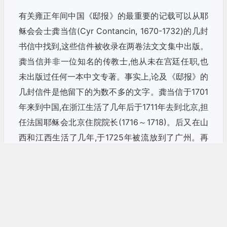
有关雍正年间中国《邸报》的最重要的记载可以从耶
稣会会士龚当信(Cyr Contancin, 1670-1732)的几封
书信中找到,这些信件被收录在两卷法文文集中出版。
龚当信并非一位知名的传教士,他从未在宫廷任职,也
未出版过任何一本中文专著。事实上,论及《邸报》的
几封信件是他留下的为数不多的文字。龚当信于1701
年来到中国,在浙江生活了几年后于1711年去到北京,担
任法国耶稣会北京住院院长(1716～1718)。后又在山
西和江西生活了几年,于1725年被流放到了广州。再
过了几年,他被派回法国向耶稣会汇报在中国传教的情
况,于1731年回到法国,1732年11月死于返华的途中。
22
在法国短暂停留的期间,他参与修订了杜赫德(Jean-
Baptiste Du Halde,1674-1743)主编的《中华帝国及