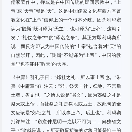
儒家著作中，抑或是在中国传统的民间宗教中，“上
帝”或“天帝”就是“天”。这是中国儒家文化与西方基督
教文化在“上帝”信仰上的一个根本分歧。因为利玛窦
认为“陡斯”既可译为“天主”，也可译为“上帝”，这就引
发了“礼仪之争”中的“译名之争”。其正方即利玛窦所
说，而反方即认为中国传统的“上帝”包含着对“天”的
自然崇拜，因此，“陡斯”不能译为“上帝”，中国的教
堂里也不能挂“敬天”的大匾。
《中庸》引孔子曰：“郊社之礼，所以事上帝也。”朱
熹《中庸章句》注云：“郊，祭天；社，祭地。不言后
土者，省文也。”之所以说是“省文”，因为郊祭之礼是
祭天或上帝，而社祭之礼是祭地或后土，故此句的全
文应该是“郊社之礼，所以事上帝、后土也”。利玛窦
批评朱注：“窃意仲尼明一之以不可为二，何独省文
乎？”这就是说，人所要敬事祈祷的对象只能是惟一的