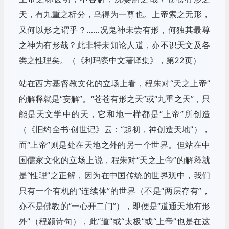
天，有九重之析分，乌得为一尊也。上帝索之无形，
又何以形之谓乎？……况鬼神未尝有形，何独其最尊
之神为有形哉？此非特未知论人道，亦不识天文及各
类之性理矣。（《利玛窦中文著译集》，第22页）
站在西方基督教文化的立场上看，程朱对“天之上帝”
的解释就是“妄解”。“苍苍有形之天”或“九重之天”，只
能是天文学中的天，它和地一样都是“上帝”所创造
（《旧约全书·创世记》云：“起初，神创造天地”），
而“上帝”则是处在天地之外的另一个世界。但站在中
国儒家文化的立场上说，程朱对“天之上帝”的解释就
是“性理”之正解，因为在中国传统的世界观中，我们
只有一个有机的“连续体”的世界（不是“两层存有”，
亦不是佛教的“一心开二门”），即便是“道通天地有形
外”（程颢诗句），此“道”或“太极”或“上帝”也是在这