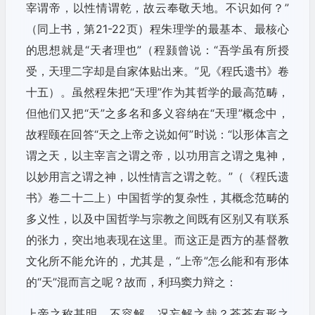
宰谓帝，以性情谓乾，故云奉敬天地。不识如何？”
（同上书，第21-22页）程朱理学的最基本、最核心
的思想就是“天者理也”（程颢曾说：“吾学虽有所授
受，天理二字却是自家体贴出来。”见《程氏遗书》卷
十五）。虽然程朱把“天理”作为其哲学的最高范畴，
但他们又把“天”之多名和多义容纳在“天理”概念中，
故程颐在回答“天之上帝之说如何”时说：“以形体言之
谓之天，以主宰言之谓之帝，以功用言之谓之鬼神，
以妙用言之谓之神，以性情言之谓之乾。”（《程氏遗
书》卷二十二上）中国哲学的复杂性，其概念范畴的
多义性，以及中国哲学与宗教之间既有区别又有联系
的张力，突出地表现在这里。而这正是西方的基督教
文化所不能允许的，尤其是，“上帝”怎么能和有形体
的“天”混而言之呢？故而，利玛窦力辩之：
上帝之称甚明，不容解，况妄解之哉？苍苍有形之