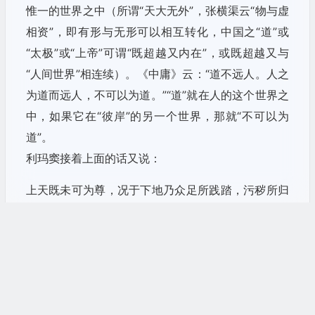
惟一的世界之中（所谓“天大无外”，张横渠云“物与虚
相资”，即有形与无形可以相互转化，中国之“道”或
“太极”或“上帝”可谓“既超越又内在”，或既超越又与
“人间世界”相连续）。《中庸》云：“道不远人。人之
为道而远人，不可以为道。”“道”就在人的这个世界之
中，如果它在“彼岸”的另一个世界，那就“不可以为
道”。
利玛窦接着上面的话又说：
上天既未可为尊，况于下地乃众足所践踏，污秽所归
寓，安有可尊之势？要惟此一天主，化生天地万物，
以存养人民。宇宙之间，无一物非所以育吾人者。吾
宜感其天地万物之恩主，加诚奉敬之，可耳。可舍此
大本大原之主，而反奉其役事吾者哉！（同上）
“上天”在中国文化中犹如言“上帝”，但利玛窦对此要