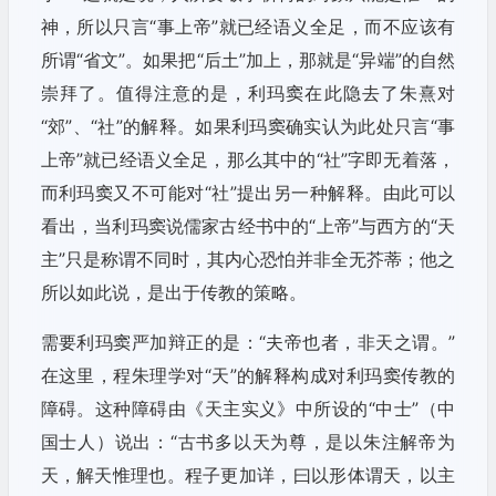
神，所以只言“事上帝”就已经语义全足，而不应该有
所谓“省文”。如果把“后土”加上，那就是“异端”的自然
崇拜了。值得注意的是，利玛窦在此隐去了朱熹对
“郊”、“社”的解释。如果利玛窦确实认为此处只言“事
上帝”就已经语义全足，那么其中的“社”字即无着落，
而利玛窦又不可能对“社”提出另一种解释。由此可以
看出，当利玛窦说儒家古经书中的“上帝”与西方的“天
主”只是称谓不同时，其内心恐怕并非全无芥蒂；他之
所以如此说，是出于传教的策略。
需要利玛窦严加辩正的是：“夫帝也者，非天之谓。”
在这里，程朱理学对“天”的解释构成对利玛窦传教的
障碍。这种障碍由《天主实义》中所设的“中士”（中
国士人）说出：“古书多以天为尊，是以朱注解帝为
天，解天惟理也。程子更加详，曰以形体谓天，以主