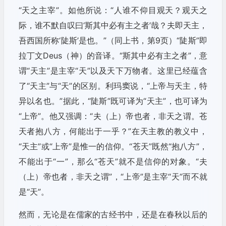
“天之主宰”。如他所说：“人谁不仰目观天？观天之
际，谁不默自叹曰‘斯其中必有主之者’哉？夫即天主，
吾西国所称‘陡斯’是也。”（同上书，第9页）“陡斯”即
拉丁文Deus（神）的音译。“斯其中必有主之者”，意
谓“天主”是主宰“天”以及天下万物者。这里已经蕴含
了“天主”与“天”的区别。利玛窦说，“上帝与天主，特
异以名也。”据此，“陡斯”既可译为“天主”，也可译为
“上帝”。他又强调：“夫（上）帝也者，非天之谓。苍
天者抱八方，何能出于一乎？”在天主教的教义中，
“天主”或“上帝”是惟一的信仰。“苍天”既然“抱八方”，
不能出于“一”，那么“苍天”就不是信仰的对象。“夫
（上）帝也者，非天之谓”，“上帝”是主宰“天”而不就
是“天”。
然而，无论是在儒家的古经书中，还是在春秋以后的