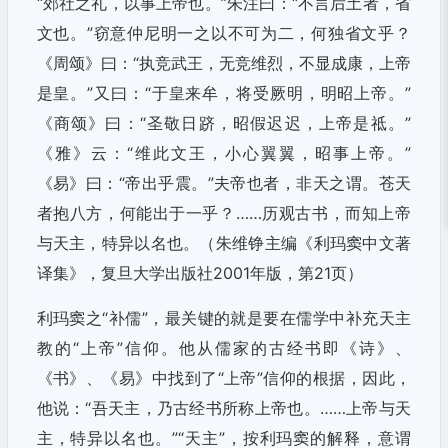
“郊社之礼，以事上帝也。”朱注曰：“不言后土者，省
文也。”窃意仲尼明一之以不可为二，何独省文乎？
《周颂》曰：“执竞武王，无竞维烈，不显成康，上帝
是皇。”又曰：“于皇来牟，将受厥明，明昭上帝。”
《商颂》曰：“圣敬日跻，昭假迟迟，上帝是祗。”
《雅》云：“维此文王，小心翼翼，昭事上帝。”
《易》曰：“帝出乎震。”夫帝也者，非天之谓。苍天
者抱八方，何能出于一乎？……历观古书，而知上帝
与天主，特异以名也。（朱维铮主编《利玛窦中文著
译集》，复旦大学出版社2001年版，第21页）
利玛窦之“补儒”，最关键的就是要在儒学中补充天主
教的“上帝”信仰。他从儒家的古经书即《诗》、
《书》、《易》中找到了“上帝”信仰的根据，因此，
他说：“吾天主，乃古经书所称上帝也。……上帝与天
主，特异以名也。”“天主”，按利玛窦的解释，意谓