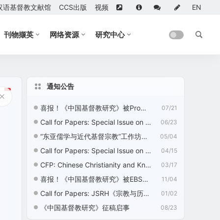
汉语基督教文献馆
CCS出版
视频
EN
刊物撷英
网络资源
研究中心
通知公告
）
喜报！《中国基督教研究》被ProQuest收录
07/21
Call for Papers: Special Issue on “Nation Building, Nationalism, and Chinese Religions”
06/23
“东亚儒学与近代基督宗教”工作坊征稿启事
05/04
Call for Papers: Special Issue on “Ecotheology: Chinese Christian Perspectives”
04/15
CFP: Chinese Christianity and Knowledge Development—2nd Edition
03/17
喜报！《中国基督教研究》被EBSCO收录
11/04
Call for Papers: JSRH《宗教与历史》征稿启事
01/02
《中国基督教研究》征稿启事
08/23