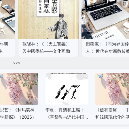
使>研
张晓林：《〈天主實義〉
田燕妮：《同为异国传
中
與中國學統——文化互動
人： 近代在华新教传
與詮釋》（2020年再版）
与天主教传教士关系研
（1807～1941）》
（2018）
思艺：《利玛窦神
李灵、肖清和主编：
《信有靈犀——
学新探》（2026）
《基督教与近代中国
和韓國現代化的
新文化运动》（202
信仰先驅》（202