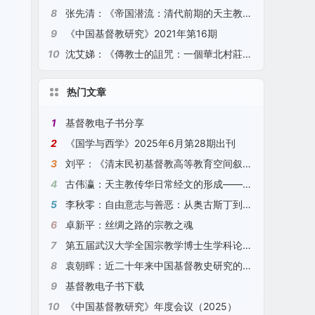
8
张先清：《帝国潜流：清代前期的天主教、底层秩序与生活世界》（2021）
9
《中国基督教研究》2021年第16期
10
沈艾娣：《傳教士的詛咒：一個華北村莊的全球史》（2021）
热门文章
1
基督教电子书分享
2
《国学与西学》2025年6月第28期出刊
3
刘平：《清末民初基督教高等教育空间叙事研究》（2025）
4
古伟瀛：天主教传华日常经文的形成——以“圣号经”、“天主经”、“圣母经”为例（2024）
5
李秋零：自由意志与善恶：从奥古斯丁到康德
6
卓新平：丝绸之路的宗教之魂
7
第五届武汉大学全国宗教学博士生学科论坛征文通知
8
袁朝晖：近二十年来中国基督教史研究的观察与探索（2024）
9
基督教电子书下载
10
《中国基督教研究》年度会议（2025）