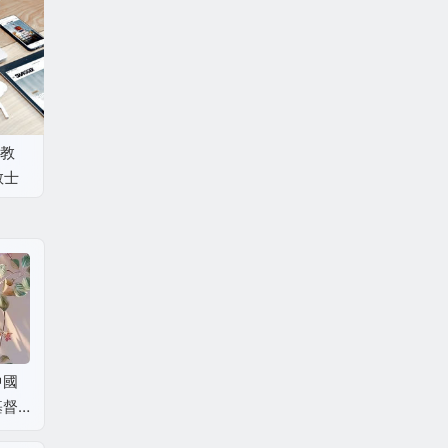
教
教士
究
中國
胡瑞琴：《传教士与
王申：《明清间汉文
张西平
基督
近代烟台教育（1860
西书的出版与流传研
西文化
6）
～1950）》（2026）
究》（2026）
（202