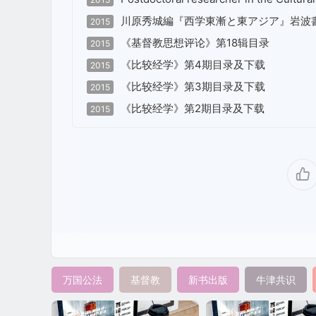
川原秀城編『西学東漸と東アジア』岩波書店 (
2015
《基督教思想评论》第18辑目录
2015
《比较经学》第4期目录及下载
2015
《比较经学》第3期目录及下载
2015
《比较经学》第2期目录及下载
2015
万国公法
基督教
新书出版
牛津共识