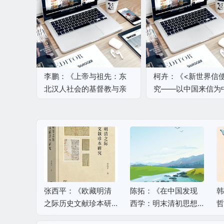
李鹏：《上帝与祖先：东
柯卉：《<新世界信
北汉人社会的基督教与亲
究——以中国来信为
属制度》（2015）
心》（2023）
景風千尋
张西平：《欧藏明清
陈拓：《在中国发现
韩
語景教文
之际历史文献珍本研
西学：明末清初思想
哲
（202
究》（2026）
文化的世界背景》（2