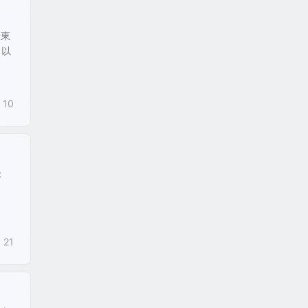
朱東
、以
10
：
21