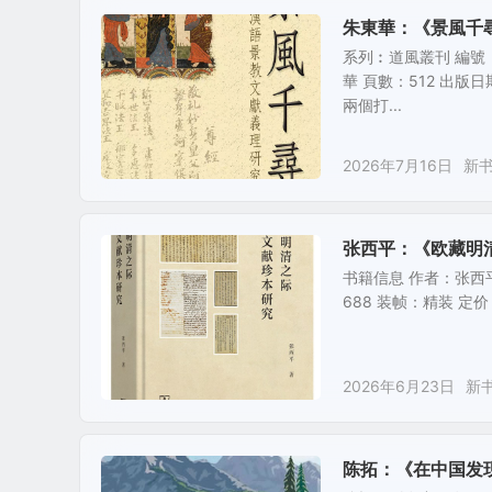
026）
朱東華：《景風千
系列︰道風叢刊 編號
華 頁數：512 出版
兩個打...
2026年7月16日
新
张西平：《欧藏明
书籍信息 作者：张西平 
688 装帧：精装 定价
2026年6月23日
新
陈拓：《在中国发