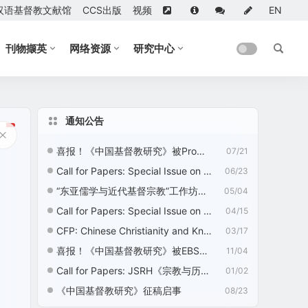
汉语基督教文献馆
CCS出版
视频
EN
刊物撷英
网络资源
研究中心
通知公告
喜报！《中国基督教研究》被ProQuest收录
07/21
Call for Papers: Special Issue on “Nation Building, Nationalism, and Chinese Religions”
06/23
“东亚儒学与近代基督宗教”工作坊征稿启事
05/04
Call for Papers: Special Issue on “Ecotheology: Chinese Christian Perspectives”
04/15
CFP: Chinese Christianity and Knowledge Development—2nd Edition
03/17
喜报！《中国基督教研究》被EBSCO收录
11/04
Call for Papers: JSRH《宗教与历史》征稿启事
01/02
《中国基督教研究》征稿启事
08/23