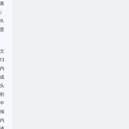
成果
e）
R.
普
文
13
的内
成
口头
的初
中
倾
内
通