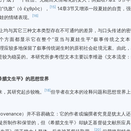
[15]
敌”（ὁ ἐχθρὸς），
14章3节又增添一段夏娃的自责，强
[16]
夏娃的情绪表现。
向上均与其它三种文本类型存在不可通约的差异，与口头传述的密
个方面都显示它在整个“亚当与夏娃生平”叙事传统之文本
级的阶段，理应较多地保留了叙事传统诞生时的原初社会处境元素。由此
是较为稳妥的。本研究所参考I型文本主要以李维逊《文本流变：
希腊文生平》的思想世界
[18]
来，其研究起步较晚。
但学者在文本的诠释问题和思想世界上
 provenance）并不容易确立：它的作者或编撰者究竟是犹太人
徒所制作和保管的，但《希腊文生平》却缺乏基督徒文献所应具
[20]