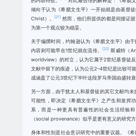
的内容特征。
对此最合理的解释是：《希腊文
倾向于认为《希腊文生平》一开始就是由基督徒编撰的，
[21]
Christ）。
然而，他们所提供的都是间接证据
为第一个观点较为稳妥。
关于编撰时间，约翰逊认为《希腊文生平》由于
[22]
内容则可能早在1世纪就在流传。
斯威特（An
worldview）的对立，认为它属于2世纪基督徒
文献中留下的痕迹，认为公元2–4世纪是比较可
成涵盖了公元3世纪下半叶这段罗马帝国由盛转
另一方面，由于犹太人和基督徒的其它文献均未
可能性，即决定《希腊文生平》之产生和发挥
系，而是一种更具有普遍性的社会生活经验和
（social provenance）似乎是更有意义
身体和性别是社会意识研究中的重要议题。《希