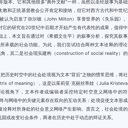
等版本。它和其他很多“典外文献”一样，虽然以圣经故事为基础
太教和正统基督教会公开肯定和接纳，但它对西方古代和中世纪
为启发了弥尔顿（John Milton）享誉世界的《失乐园》
对它的研究在20世纪中后期才开始产生有代表性的成果，值得中
础上，本文旨在通过对《希腊文生平》的叙事分析，探究其叙事
本所承载的社会功能。为此，我们尝试结合两种文本诠释的理论
其二是社会现实建构（construction of social reality）
破把历史时空中的社会处境视为文本“背后”之物的惯常思维，将社
f meaning），这是以茱莉亚·克丽丝蒂娃（Julia Kristev
论视角下，文本作者或编辑者采挖特定时空意义网络中的符
便始终与网络中的关键元素存在双向的互动关系：处境促使文本形成
复诠释对所身处的社会意义网络产生影响。质言之，社会处境的
巩固或改变社会条件，两者在历史中处于动态的辩证关系。