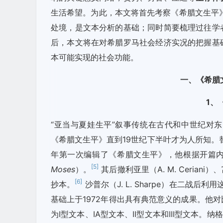
生活希望。为此，本文将首先考察《希腊文生平
处境，是文本分析的基础；同时简要梳理过往学
后，本文将在对希腊罗马社会经济实况的把握基
本可能实现的社会功能。
一、《希腊
1
、
“亚当与夏娃生平”叙事传统在古代和中世纪对
《希腊文生平》直到19世纪下半叶才为人所知。替申多夫
年第一次编辑了《希腊文生平》，他根据开篇
[5]
Moses
）。
其后撤利亚里（A. M. Ceriani）、
[6]
抄本。
沙普尔（J. L. Sharpe）在二战
基础上于1972年得出具有典范意义的成果。他
为I型文本、IA型文本、II型文本和III型文本。纳格尔