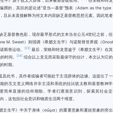
生平》源于犹太人群体，后来被基督徒取用。
但荣格和特龙
其目的是论述“亚当—基督”预表（Adam as the type 
，且从未直接解释为何文本内容缺乏基督教思想元素。因此笔者
缺乏基督教色彩，现存最早形式的文本当在公元4世纪之前，但
ne M. Sweet）则强调《希腊文生平》与诺斯替世界观（Gnost
[23]
反诺斯替运动。
最后，荣格和特龙普鉴于《希腊文生平》在其
[24]
能的时间。
综合以上意见而采取最保守的估计，本文认为它的
衰的时期。
提及此书，其作者或编者可能处于主流群体的边缘。这提出了一
功能的互文意义网络并非主流和系统的拉比犹太教和基督教神学
更简单直接的信仰期盼。学者们逐渐意识到，探索其社会定
的研究方向，这包括社会意识和物质生活两个维度。
腊文生平》中关于身体（σῶμα）的重要意象和夏娃形象的突出