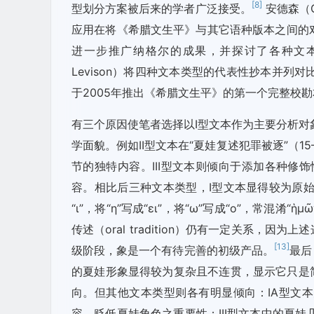
[8]
型划分方案被后来的学者广泛接受。
安德森（Ga
应用在将《希腊文生平》与其它语种版本之间的
进一步推广纳格尔的成果，并探讨了各种文
Levison）将四种文本类型的代表性抄本并列
于2005年推出《希腊文生平》的第一个完整校
有三个原因使笔者选择以I型文本作为主要分析对
学面貌。例如II型文本在“夏娃复述犯罪被逐”（1
节的独特内容。III型文本则倾向于添加各种修饰性
容。相比后三种文本类型，I型文本显得较为原始
“ι”，将“η”写成“ει”，将“ω”写成“ο”，常混
传述（oral tradition）仍有一定关系
[13]
级阶段，象是一个有待完善的初级产品。
最后
的夏娃形象显得较为复杂且不连贯，显示它只是
向。但其他文本类型则各有明显倾向：IA型文
容，贬低夏娃角色之重要性；III型文本中的夏娃