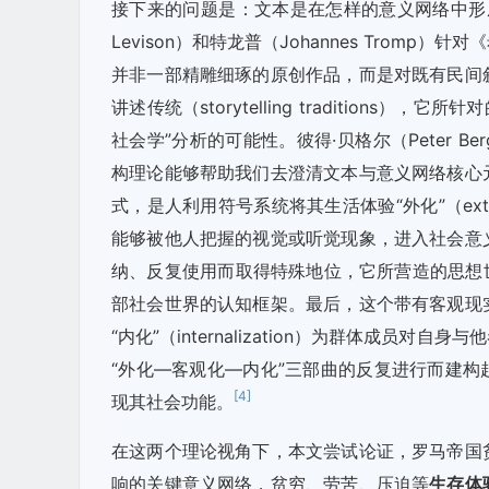
接下来的问题是：文本是在怎样的意义网络中形成
Levison）和特龙普（Johannes Tro
并非一部精雕细琢的原创作品，而是对既有民间
讲述传统（storytelling traditions）
社会学”分析的可能性。彼得·贝格尔（Peter Ber
构理论能够帮助我们去澄清文本与意义网络核心
式，是人利用符号系统将其生活体验“外化”（exte
能够被他人把握的视觉或听觉现象，进入社会意
纳、反复使用而取得特殊地位，它所营造的思想世界被
部社会世界的认知框架。最后，这个带有客观现
“内化”（internalization）为群体成
“外化—客观化—内化”三部曲的反复进行而建构起
[4]
现其社会功能。
在这两个理论视角下，本文尝试论证，罗马帝国
响的关键意义网络，贫穷、劳苦、压迫等
生存体