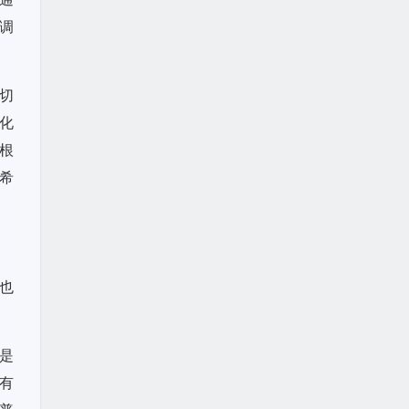
调
切
化
，根
希
也
还是
有