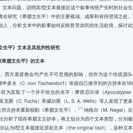
》文本问题，说明其I型文本最接近这个叙事传统产生时的社会生
者在研究《希腊文生平》中的主要视域、成果和有待澄清之处。
础上，分析文本中的叙事如何反映贫苦农民的生活处境，探讨此
文生平》文本及其批判性研究
《希腊文生平》的文本
东、西方基督教会均产生不可忽视的影响，但作为这个传统源头
（C. von Tischendorf）依据自己搜寻到的古抄本在18
内容为其取了一个并不恰当的名字：摩西启示录（
Apocalypse 
富克斯（C. Fuchs）和威尔斯（L. S. A. Wells）等人发现了更
[7]
后利用这些古抄本重新校勘《希腊文生平》，
纳格尔（M. Nagel）
对比分析了现存希腊文古抄本，将之划分为四个文本类型，分别被
认为I型文本最接近原初文本（the original text），这种文