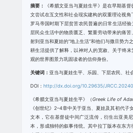
摘要：
《希腊文亚当与夏娃生平》是在早期基督
文尝试在互文性和社会现实建构的双重理论视角
罗马帝国时期下层贫苦农民普遍的日常生活经验
层民众生活中的物质匮乏、繁重劳动带来的痛苦
射到亚当和夏娃的“地上生活”和他们与撒旦势力
耕生活提供了解释，以神对人的宽赦、关于终末
观的世界图景力巩固读者的信仰身份。
关键词：
亚当与夏娃生平、乐园、下层农民、社
DOI：
http://dx.doi.org/10.29635/JRCC.2024
《希腊文亚当与夏娃生平》（
Greek Life of Ad
《创世纪》2–4章中关于亚当、夏娃及其初代子女故事
文本，它在基督徒中间广泛流传，衍生出亚美
本，形成独特的叙事传统。其中拉丁版本在东方