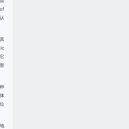
普
of
认
其
ic
它
形
种
体
位
地