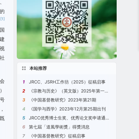
、
的
[1]
。
国
建
视
的社
本站推荐
会
1
JRCC、JSRH工作坊（2025）征稿启事
a）
2
《宗教与历史》（英文版）2025年第一期 No. 1, 2025, JSRH
号
3
《中国基督教研究》2023年第21期
，
4
《国学与西学》2023年12月第25期出刊
5
JRCC优秀博士生奖、优秀论文奖申请通知（2023）[2023年11月18日更新]
既
6
第七屆「道風學術獎」得獎消息
7
《中国基督教研究》征稿启事