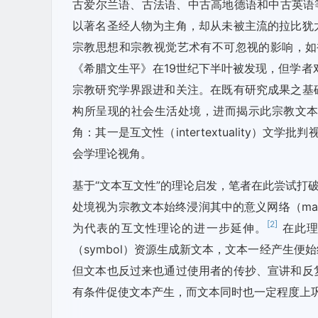
古爱尔兰语、古法语、中古高地德语和中古英语
以著名圣经人物为主角，却从未被主流的拉比犹
宗教思想和宗教视觉艺术有不可忽视的影响，如被认
《希腊文生平》在19世纪下半叶被发现，但学者
宗教研究学界跟进和关注。在既有研究成果之基
构所呈现的社会生活处境，进而揭示此宗教文
角：其一是互文性（intertextuality）文学批判视角，
会学理论视角。
基于“文本互文性”的理论启发，笔者在此尝试打
处境视为宗教文本始终浸润其中的意义网络（matrix o
[2]
为代表的互文性理论的进一步延伸。
在此理
（symbol）资源生成新文本，文本一经产生
但文本也反过来也通过使用者的传抄、宣讲和反
有条件促使文本产生，而文本同时也一定程度上