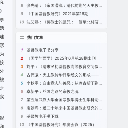
.
8
张先清：《帝国潜流：清代前期的天主教、底层秩序与生活世界》（2021）
平》
9
《中国基督教研究》2021年第16期
事
10
沈艾娣：《傳教士的詛咒：一個華北村莊的全球史》（2021）
活
实建
热门文章
形
1
基督教电子书分享
成为
2
《国学与西学》2025年6月第28期出刊
接
3
刘平：《清末民初基督教高等教育空间叙事研究》（2025）
和外
4
古伟瀛：天主教传华日常经文的形成——以“圣号经”、“天主经”、“圣母经”为例（2024）
被
5
李秋零：自由意志与善恶：从奥古斯丁到康德
本之
6
卓新平：丝绸之路的宗教之魂
式实
7
第五届武汉大学全国宗教学博士生学科论坛征文通知
8
袁朝晖：近二十年来中国基督教史研究的观察与探索（2024）
9
基督教电子书下载
影
10
《中国基督教研究》年度会议（2025）
和