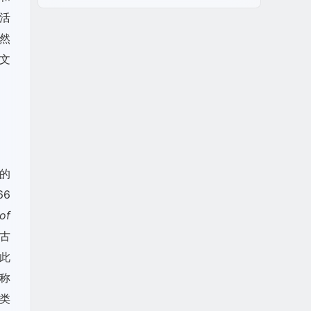
活
然
文
的
66
of
多古
在此
称
本类