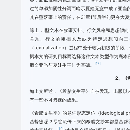
过简单添加阴性分词而暗示夏娃无意中成了亚当的“仇
其在堕落事上的责任，在31章1节后半句更夸大
综上，I型文本在叙事安排、行文风格和思想倾
关系、行文的粗拙以及缺乏特定思想倾向三
（textualization）过程中处于较为初
据本文的研究目标而选择这种文本类型作为底本
[17]
腊文亚当与夏娃生平》为基础。
2
、《
如上文所述，《希腊文生平》自被发现、出版以
有一些不可忽视的成果。
《希腊文生平》的意识形态定位（ideological
基督徒呢？尽管流传下来的希腊文抄本都是基督
[19]