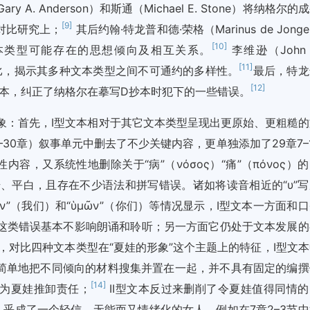
ry A. Anderson）和斯通（Michael E. Stone）将纳格尔的
[9]
对比研究上；
其后约翰·特龙普和德·荣格（Marinus de Jong
[10]
本类型可能存在的思想倾向及相互关系。
李维逊（John 
[11]
对比，揭示其多种文本类型之间不可通约的多样性。
最后，特龙
[12]
勘本，纠正了纳格尔在摹写D抄本时犯下的一些错误。
象：首先，I型文本相对于其它文本类型呈现出更原始、更粗糙的
5–30章）叙事单元中删去了不少关键内容，更单独添加了29章7–
内容，又系统性地删除关于“病”（νόσος）“痛”（πόνος）
、平白，且存在不少语法和拼写错误。诸如将读音相近的“υ”写
淆“ἡμῶν”（我们）和“ὑμῶν”（你们）等情况显示，I型文本一方面和
，因为上述这类错误基本不影响朗诵和聆听；另一方面它仍处于文本发展
，对比四种文本类型在“夏娃的形象”这个主题上的特征，I型文本
简单地把不同倾向的材料搜集并置在一起，并不具有固定的编撰
[14]
本为夏娃推卸责任；
II型文本反过来删削了令夏娃值得同情的
几乎成了一个轻信、无能而又情绪化的女人，例如在7章2–3节中