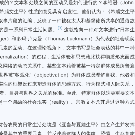
的？文本和处境之间的互动又是如何进行的？李维逊（John R
mp）针对《希腊文生平》性质的意见具有启发性。他们认为：《希腊文生
叙事片段的汇编，反映了一种被犹太人和基督徒所共享的通俗故
[3]
，它所针对的是一系列日常生活问题。
这就指向一种对文本进行“日常生
ger）和多玛·卢克曼（Thomas Luckmann）为代表的社会现
元素的互动。在这理论视角下，文本书写是社会表达的其中一种
rnalization）的过程，生活体验和思想藉此获得物质形态而
义网络的动态关系中。某些文本藉着被某一特定群体成员所普遍
“客观化”（objectivation）为群体成员理解自我、他者
实性的框架反过来塑造群体的思维方式、行为模式和人际关系，
员对自身与他者、自身与世界之关系的标准。至此，特定群体以这类重要文
一个圆融的社会现实（reality）。宗教文本尤其通过这种方
贫苦农民的日常生活处境是《亚当与夏娃生平》由之产生并发挥
验
是其中的重要元素，并反映着这群人的焦虑、恐惧、生存意志