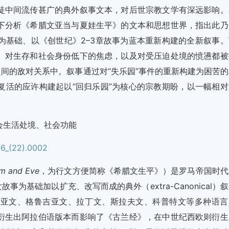
徒中间流传甚广的典外叙事文本，对后世宗教文学有深远影响。
下分析《希腊文亚当与夏娃生平》的文本和思想世界，指出此乃
为基础、以《创世纪》2–3章故事为蓝本重新构建的全新叙事。
、对生存和社会身份低下的焦虑，以及对受压迫处境的愤懑都被
之间的敌对关系中。叙事通过对“失乐园”事件的重新构建为困苦的
复活的应许构建起以“回归乐园”为核心的宗教期盼，以一幅相对
会生活处境、社会功能
06_(22).0002
am and Eve
，为行文方便简称《希腊文生平》）是罗马帝国时代
为基础加以扩充、改写而成的典外（extra-Canonical）
尼亚文、格鲁吉亚文、拉丁文、斯拉夫文、科普特文等多种语言
衍生出阿拉伯语版本而影响了《古兰经》，在中世纪西欧则衍生