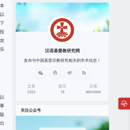
本
以
下
投
农
乐
汉语基督教研究网
发布与中国基督宗教研究相关的学术信息！
文章
留言
访客
2252
16
8600664
以
叙事
关注公众号
版
出