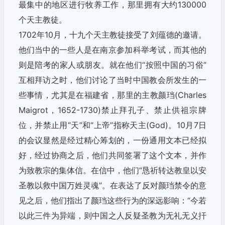
最集中的地区进行牧养工作，那里拥有大约130000
个天主教徒。
1702年10月，十九个天主教徒接受了刘蕴德的邀请。
他们当中的一些人是在南京参加科举考试，而其他的
则是陪考的家人或朋友。就在他们“按照中国的习俗”
互相拜访之时，他们讨论了当时中国教会所发生的一
些事情，尤其是在福建省，那里的主教颜珰(Charles
Maigrot，1652-1730)禁止拜孔子、禁止供祖宗牌
位，并禁止用“天”和“上帝”指称天主(God)。10月7日
的会议显然是经过精心筹划的，一份通用文本已经拟
好，经过协商之后，他们共同签署了这个文本，并作
为致教宗的集体信。在信中，他们“恳祈转达教皇以安
圣教以救中国万姓灵魂”。在表达了反对颜珰禁令的意
见之后，他们指出了颜珰这些行为的深远影响：“今若
以此三件为异端，则中国之人反疑圣教为无礼无义扞