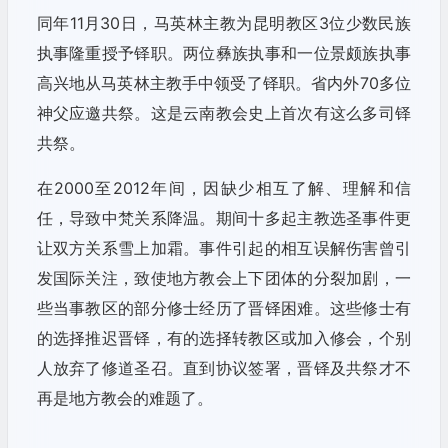
同年11月30日，马英林主教为昆明教区3位少数民族
执事隆重授予铎职。两位彝族执事和一位景颇族执事
高兴地从马英林主教手中领受了铎职。省内外70多位
神父应邀共祭。这是云南教会史上首次有这么多司铎
共祭。
在2000至2012年间，因缺少相互了解、理解和信
任，导致中梵关系降温。期间十多起主教选圣事件更
让双方关系雪上加霜。事件引起的相互误解伤害曾引
发国际关注，致使地方教会上下团体的分裂加剧，一
些当事教区的部分修士经历了晋铎困难。这些修士有
的选择推迟晋铎，有的选择转教区或加入修会，个别
人放弃了修道圣召。直到协议签署，晋铎及共祭才不
再是地方教会的难题了。