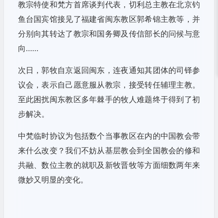
教宗特使和梵方首席谈判代表，切利总主教在北京钓
鱼台国宾馆接见了福建省闽东教区郭希锦主教等，并
分别向其转达了教宗和国务卿及传信部长的问候与意
向……
次日，郭牧自京返回闽东，连夜通知其团体的司铎参
议会，表示自己愿意服从教宗，接受转任辅理主教。
至此困扰闽东教区多年棘手的牧人难题终于得到了初
步解决。
中梵临时协议为包括数个当事教区在内的中国教会带
来什么改变？我们不妨从基层教会到全国教会的修和
共融、数位主教的就职及新牧晋牧等方面细数两年来
微妙又明显的变化。