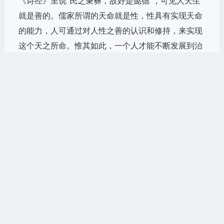
《诗经》里说“民之秉彝，故好是懿德”，可见人天生
就是善的。儒家所谓的天命就是性，性具有实现天命
的能力，人可通过对人性之善的认识和修持，来实现
这个天之所命。惟其如此，一个人才能不断发展到治
国平天下乃至具备作为君主的能力。这都说明，在人
与“上帝”、“天”的关系中，儒家都凸显了人的地位，
这与基督教认为人需要上帝的拯救有根本差别。我在
一些著作中特别指出，儒家天道观的重心在天道的实
现，天道本身具有一种创生万物、带动世界发展的能
力。所以，儒家对天道的认识，重点在“道”上而非在
“天”上。《诗经》中出现了“怨天”的思想，如果文中
的天可以用天子来表达的话，那么天子作为代表天的
人间治理者，他所做的事情，往往是造成自然灾害的
原因。可见，人民重视的并非作为外在对象的天本
继续阅读
身，而是天道的实现。天道作为天地万物本身所具有