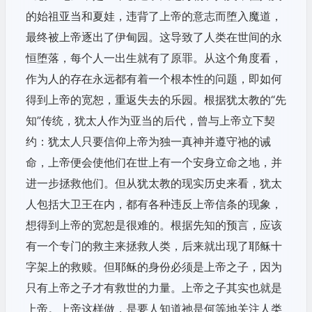
的始祖亚当和夏娃，违背了上帝的意志而堕入魔道，
最终被上帝逐出了伊甸园。这导致了人类在世间的永
恒堕落，每个人一出生就有了原罪。从这个角度看，
作为人的存在永远都有着一个根本性的问题，即如何
得到上帝的宽恕，重返失去的乐园。根据犹太教的“先
知”传统，犹太人作为亚当的后代，曾与上帝立下契
约：犹太人只要信仰上帝为独一真神并遵守祂的诫
命，上帝便会使他们在世上有一个安身立命之地，并
进一步拯救他们。但从犹太教的现实历史来看，犹太
人包括大卫王在内，都有各种违反上帝信条的现象，
想得到上帝的宽恕是很难的。根据先知的预言，应该
有一个专门的救主来拯救人类，后来就出现了耶稣十
字架上的救赎。但耶稣的身份必须是上帝之子，因为
只有上帝之子才有救世的力量。上帝之子其实也就是
上帝。上帝这样做，是要人知道祂是何等地关注人类