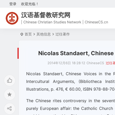
登录
欢迎光临！
汉语基督教研究网
| Chinese Christian Studies Network | ChineseCS.cn
首页
其他信息
过往著作
Nicolas Standaert, Chinese 
2014年12月6日 18:28:12
ChineseCS
过往
Nicolas Standaert, Chinese Voices in the 
Intercultural Arguments, (Bibliotheca Ins
Illustrations, p. 476, € 60.00, ISBN 978-88-7
The Chinese rites controversy in the sevent
purely European affair: the Catholic Church