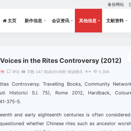
备份网站
主页
新作信息
会议资讯
其他信息
文献资料
Voices in the Rites Controversy (2012)
著作
评论
字数 247
阅读0分49秒
阅读模式
5,306
Rites Controversy. Travelling Books, Community Network
tituti Historici S.I. 75), Rome 2012, Hardback, Colour
041-375-5.
eenth and early eighteenth centuries is often considered
 questioned whether Chinese rites such as ancestor worsh