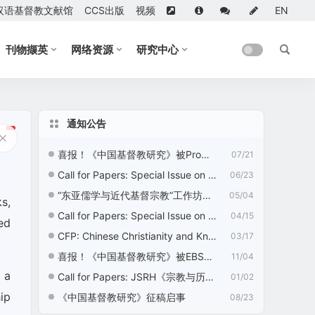
汉语基督教文献馆
CCS出版
视频
EN
刊物撷英
网络资源
研究中心
通知公告
喜报！《中国基督教研究》被ProQuest收录
07/21
Call for Papers: Special Issue on “Nation Building, Nationalism, and Chinese Religions”
06/23
“东亚儒学与近代基督宗教”工作坊征稿启事
05/04
s,
Call for Papers: Special Issue on “Ecotheology: Chinese Christian Perspectives”
04/15
ed
CFP: Chinese Christianity and Knowledge Development—2nd Edition
03/17
喜报！《中国基督教研究》被EBSCO收录
11/04
 a
Call for Papers: JSRH《宗教与历史》征稿启事
01/02
ip
《中国基督教研究》征稿启事
08/23