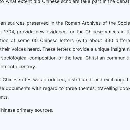
to what extent did Chinese scholars take part in the debat
ean sources preserved in the Roman Archives of the Socie
o 1704, provide new evidence for the Chinese voices in th
ction of some 60 Chinese letters (with about 430 differe
heir voices heard. These letters provide a unique insight n
e sociological composition of the local Christian communiti
ghteenth century.
 Chinese rites was produced, distributed, and exchanged 
these documents with regard to three themes: travelling book
nts.
Chinese primary sources.