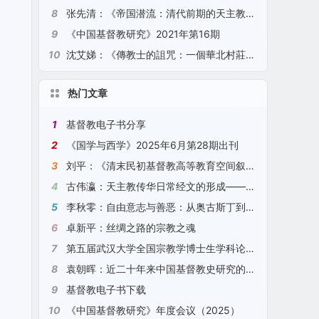
8
张先清：《帝国潜流：清代前期的天主教、底层秩序与生活世界》（2021）
9
《中国基督教研究》2021年第16期
10
沈艾娣：《傳教士的詛咒：一個華北村莊的全球史》（2021）
热门文章
1
基督教电子书分享
2
《国学与西学》2025年6月第28期出刊
3
刘平：《清末民初基督教高等教育空间叙事研究》（2025）
4
古伟瀛：天主教传华日常经文的形成——以“圣号经”、“天主经”、“圣母经”为例（2024）
5
李秋零：自由意志与善恶：从奥古斯丁到康德
6
卓新平：丝绸之路的宗教之魂
7
第五届武汉大学全国宗教学博士生学科论坛征文通知
8
袁朝晖：近二十年来中国基督教史研究的观察与探索（2024）
9
基督教电子书下载
10
《中国基督教研究》年度会议（2025）