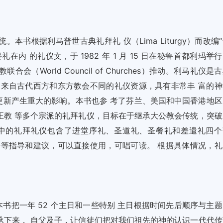
书根据利马普世古典礼拜礼 仪（Lima Liturgy）而改编
内 的礼仪文，于 1982 年 1 月 15 日在秘鲁首都利玛举
（World Council of Churches）推动。利马礼仪是
它来自古代西方和东方教会不同的礼仪资源，具有非常丰 富的神
仪更新产生重大的影响。本书也参 考了芬兰、美国和中国香港地区
正教 等多个宗派的礼拜礼仪，目标在于继承大公教会传统，突破
册中的礼拜礼仪包含了进堂序礼、圣道礼、圣餐礼和差遣礼四个
乐等指导和建议，可以直接使用，可唱可读。 根据具体情况，礼
书把一年 52 个主日和一些特别 主日根据时间先后顺序与主题
承下来， 自父及子，让信徒们把对我们祖先的神的认识一代代传