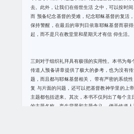
去。此外，让我们在俗世生活 之中，可以按时
而 预备纪念基督的受难，纪念耶稣基督的复活
保持警醒，在最后的审判日依靠耶稣基督而获得
起，而不是只在教堂里和星期天才有信 仰生活。
三则对于组织礼拜具有极强的实用性。本书为每
传道人预备讲章提供了极大的参考，也为没有传
题，而且都与耶稣基督相关， 带有严密的系统
复 与片面的问题，还可以把基督教神学里的上
主题都包括进来。其次，本书不仅列出了每个主
的主题名称、产生背景和主题含义， 便于传道
之后，还 列出了至少三个“证道信息要点”，直
来，就会确保证道信息的准确性与系统性。第四
之间的关系。