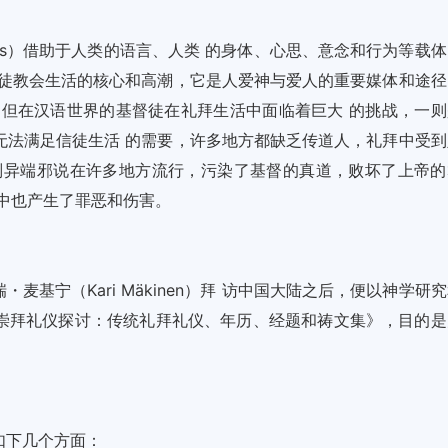
os）借助于人类的语言、人类 的身体、心思、意念和行为等载体
信徒教会生活的核心和高潮，它是人爱神与爱人的重要媒体和途径
。但在汉语世界的基督徒在礼拜生活中面临着巨大 的挑战，一则
无法满足信徒生活 的需要，许多地方都缺乏传道人，礼拜中受到
则异端邪说在许多地方流行，污染了基督的真道，败坏了上帝的
中也产生了罪恶和伤害。
・麦基宁（Kari Mäkinen）拜 访中国大陆之后，便以神学研
崇拜礼仪探讨：传统礼拜礼仪、年历、经题和祷文集》，目的是
如下几个方面：