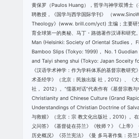
黄保罗（Paulos Huang），哲学与神学
聘教授，《国学与西学国际学刊》 （www.SinoWesternS
Theology》(www. brill.com/yct
育全球第一的奥秘、马丁・路德著作汉译和研究。“大国学”
Man (Helsinki: Society of Oriental Studies
Bamboo Slips (Tokyo: 1999)， No. 1 Guodian 
and Taiyi sheng shui (Tokyo: Japan Soc
《汉语学术神学：作为学科体系的基督宗教研究》
术圣经学》（北京：民族出版 社，2012）、
社， 2012）。“儒基对话”代表作有《基督宗教
Christianity and Chinese Culture (Grand Ra
Understandings of Christian Doctrine o
与救赎》（北京：宗 教文化出版社，2010）。
义问答》《基督徒在芬兰》《牧师？》《上帝》
历史概况》《芬兰宪法》《曼 多马著作集：芬兰马