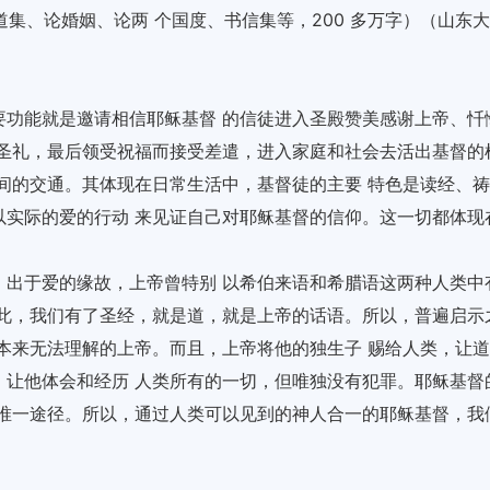
道集、论婚姻、论两 个国度、书信集等，200 多万字）（山东大
要功能就是邀请相信耶稣基督 的信徒进入圣殿赞美感谢上帝、忏
的圣礼，最后领受祝福而接受差遣，进入家庭和社会去活出基督的
间的交通。其体现在日常生活中，基督徒的主要 特色是读经、祷
以实际的爱的行动 来见证自己对耶稣基督的信仰。这一切都体现
；出于爱的缘故，上帝曾特别 以希伯来语和希腊语这两种人类中
因此，我们有了圣经，就是道，就是上帝的话语。所以，普遍启示
本来无法理解的上帝。而且，上帝将他的独生子 赐给人类，让道
，让他体会和经历 人类所有的一切，但唯独没有犯罪。耶稣基督
的唯一途径。所以，通过人类可以见到的神人合一的耶稣基督，我