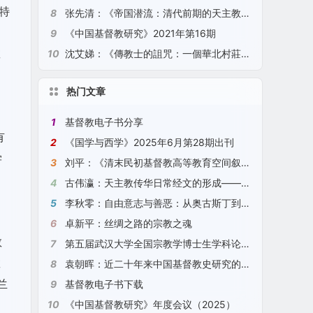
特
8
张先清：《帝国潜流：清代前期的天主教、底层秩序与生活世界》（2021）
9
《中国基督教研究》2021年第16期
教
10
沈艾娣：《傳教士的詛咒：一個華北村莊的全球史》（2021）
热门文章
1
基督教电子书分享
有
2
《国学与西学》2025年6月第28期出刊
学
3
刘平：《清末民初基督教高等教育空间叙事研究》（2025）
4
古伟瀛：天主教传华日常经文的形成——以“圣号经”、“天主经”、“圣母经”为例（2024）
5
李秋零：自由意志与善恶：从奥古斯丁到康德
6
卓新平：丝绸之路的宗教之魂
教
7
第五届武汉大学全国宗教学博士生学科论坛征文通知
教
8
袁朝晖：近二十年来中国基督教史研究的观察与探索（2024）
兰
9
基督教电子书下载
10
《中国基督教研究》年度会议（2025）