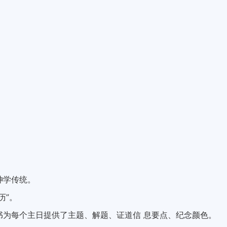
神学传统。
历”。
书为每个主日提供了主题、解题、证道信 息要点、纪念颜色。