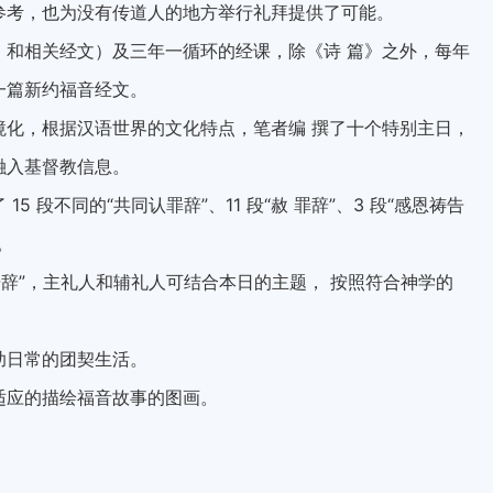
参考，也为没有传道人的地方举行礼拜提供了可能。
》和相关经文）及三年一循环的经课，除《诗 篇》之外，每年
一篇新约福音经文。
境化，根据汉语世界的文化特点，笔者编 撰了十个特别主日，
融入基督教信息。
 段不同的“共同认罪辞”、11 段“赦 罪辞”、3 段“感恩祷告
。
祷告辞”，主礼人和辅礼人可结合本日的主题， 按照符合神学的
助日常的团契生活。
适应的描绘福音故事的图画。