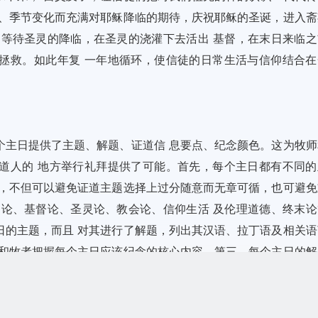
间、季节变化而充满对耶稣降临的期待，庆祝耶稣的圣诞，进入斋
，等待圣灵的降临，在圣灵的浇灌下去活出 基督，在末日来临之
拯救。如此年复 一年地循环，使信徒的日常生活与信仰结合在
个主日提供了主题、解题、证道信 息要点、纪念颜色。这为牧师
道人的 地方举行礼拜提供了可能。首先，每个主日都有不同的
性，不但可以避免证道主题选择上过分随意而无章可循，也可避免
帝论、基督论、圣灵论、教会论、信仰生活 及伦理道德、终末论
日的主题，而且 对其进行了解题，列出其汉语、拉丁语及相关语
人和牧者把握每个主日应该纪念的核心内容。第三，每个主日的解
接成为讲章的提纲，只要讲员结合教会的处境而 与信徒的生活连接
，本书列出了纪念 颜色，帮助信徒认识教会传统以及被造界与上