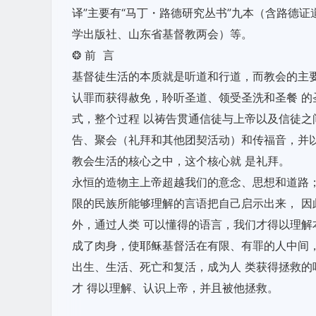
译”主要有“马丁・路德研究丛书”九本（含路德证
学出版社、山东省基督教两会）等。
❂ 前 言
基督徒生活的本质就是听道和行道，而教会的主
认罪而获得赦免，聆听圣道、领受圣洗和圣餐 
式，整个过程 以祷告贯通信徒与上帝以及信徒之
告、聚会（礼拜和其他团契活动）和传福音，并
教会生活的核心之中，这个核心就 是礼拜。
永恒的造物主上帝超越我们的意念、思想和道路
限的民族所能够理解的言语把自己启示出来， 
外，通过人类 可以懂得的语言，我们才得以理解
成了肉身，使耶稣基督活在有限、有罪的人中间
出生、生活、死亡和复活，成为人 类获得拯救
才 得以理解、认识上帝，并且被他拯救。