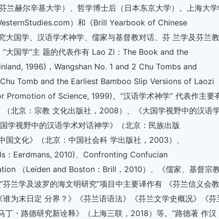
双博士（芬兰赫尔辛基大学）、哲学博士后（日本东京大学）。上海大学
tudies.com）和《Brill Yearbook of Chinese
) 主编；主要研究大国学、汉语学术神学、儒家与基督教对话、芬 兰学及芬兰
主 题的代表作有 Lao Zi：The Book and the
， Finland, 1996)，Wangshan No. 1 and 2 Chu Tombs and
Chu Tomb and the Earliest Bamboo Slip Versions of Laozi
eity for Promotion of Science, 1999)。“汉语学术神学” 代表作主要
（北京：宗教 文化出版社，2008）、《大国学视野中的汉语
《大国学视野中的汉语学术对话神学》（北京：民族出版
与中国文化》（北京：中国社会科 学出版社，2003）、
pids：Eerdmans, 2010)、Confronting Confucian
f Salvation （Leiden and Boston：Brill，2010）、《儒家、基督宗
在“芬兰学及波罗的海文明研究”项目中主要译作有 《芬兰信义会
《谁为末日定 分界？》《芬兰语语法》《芬兰文学史概况》《芬
丁・路德研究新诠释》（上海三联，2018）等。“路德著 作汉