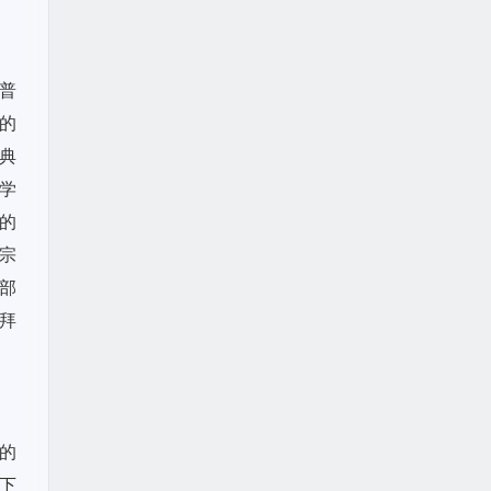
“普
行的
古典
学
的
宗
部
拜
的
下