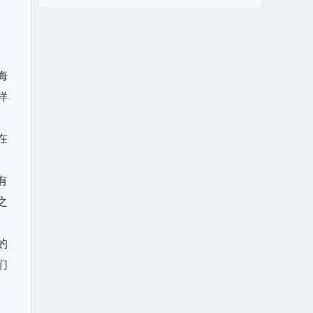
悔
样
在
有
之
的
们