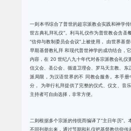
一则本书综合了普世的超宗派教会实践和神学传统。本
世古典礼拜礼仪”。利马礼仪作为普世教会含圣餐礼在
“信仰与教制委员会会议”上被使用， 由世界基督教联合会
早期基督教礼拜 和现代普世神学的成功结合，
内容，在 20 世纪八九十年代对各宗派教会礼
信义会、圣公会、循道卫理会、罗马天主教、东
派局限，为汉语世界的不 同教会服务。本手
分， 为举行礼拜提供了完整的仪式、仪文、音
主持者可自由选择，非常方便。
二则根据多个宗派的传统而编译了“主日年历”。本
不同列举出来，通过节期和礼仪把基督教信仰传