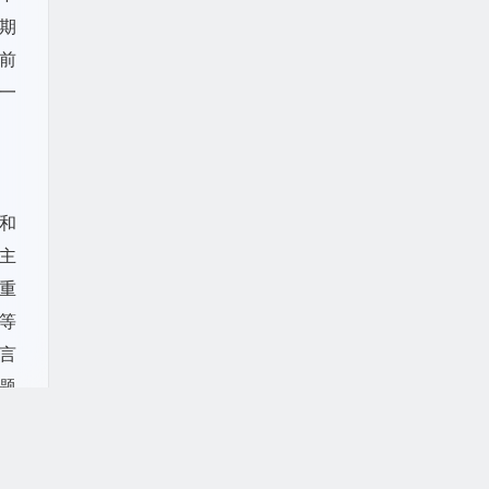
期
前
一
和
主
重
等
言
题
起
帝