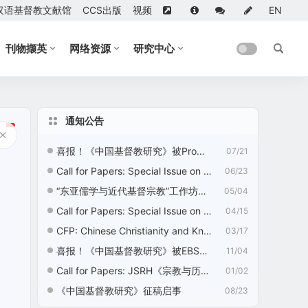
汉语基督教文献馆
CCS出版
视频
EN
刊物撷英
网络资源
研究中心
通知公告
喜报！《中国基督教研究》被ProQuest收录
07/21
Call for Papers: Special Issue on “Nation Building, Nationalism, and Chinese Religions”
06/23
“东亚儒学与近代基督宗教”工作坊征稿启事
05/04
Call for Papers: Special Issue on “Ecotheology: Chinese Christian Perspectives”
04/15
CFP: Chinese Christianity and Knowledge Development—2nd Edition
03/17
喜报！《中国基督教研究》被EBSCO收录
11/04
Call for Papers: JSRH《宗教与历史》征稿启事
01/02
《中国基督教研究》征稿启事
08/23