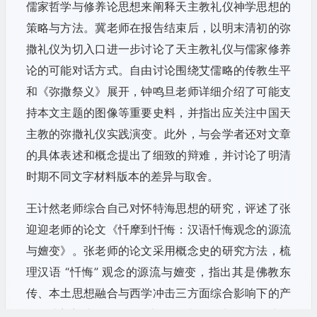
儒家哲学与修养论思想来阐释天主教礼仪神学思想的
策略与方法。冀老师在报告结束后，以明末清初的弥
撒礼仪为切入口进一步讨论了天主教礼仪与儒家修养
论的可能对话方式。自由讨论围绕艾儒略的传教生平
和《弥撒祭义》展开，钟鸣旦老师详细介绍了可能支
持本文主题的图像等重要史料，并指出应关注中国天
主教的弥撒礼仪实践演变。此外，与会学者还对文章
的具体表述和概念提出了细致的辩难，并讨论了明清
时期不同文字材料版本的差异与取舍。
王计然老师综合自己对怀特海思想的研究，评述了张
迎迎老师的论文《忏摩到忏悔：汉语忏悔观念的源流
与嬗变》。张老师的论文采用概念史的研究方法，梳
理汉语 “忏悔” 观念的源流与嬗变，指出其是佛教东
传、本土思想融合与西学冲击三方面综合影响下的产
物。张迎迎老师援引“历史不同时的同时性”，构建了