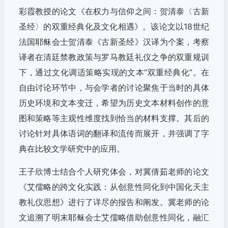
彩霞教授的论文《在权力与信仰之间：贺清泰〈古新
圣经〉的双重经典化及文化相遇》。该论文以18世纪
法国耶稣会士贺清泰《古新圣经》汉译为个案，考察
译者在清廷禁教政策与罗马教廷礼仪之争的双重规训
下，通过文化调适策略实现的文本“双重经典化”。在
自由讨论环节中，与会学者的讨论聚焦于当时的具体
历史环境和文本变迁，希望为历史文本材料创作的意
图和策略等主观性维度找到恰当的材料支撑。其后的
讨论针对具体语词的翻译和流传而展开，并强调了字
典在比较文学研究中的应用。
王子欣博士结合个人研究体会，对冀倩茹老师的论文
《艾儒略的跨文化实践：从创意性同化到中国化天主
教礼仪思想》进行了详尽的报告和阐发。冀老师的论
文追溯了明末耶稣会士艾儒略借助创意性同化，融汇