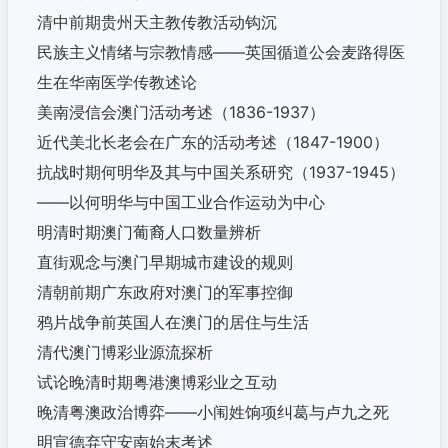
清中前期贵州天主教传教活动钩沉
民族主义情绪与宗教情感——
英国循道公会麦路得医
生在华南医学传教述论
美南浸信会澳门活动考述（1836-1937）
近代美北长老会在广东的活动考述（1847-1900）
抗战时期何明华及其与中国关系研究（1937-1945）
——
以何明华与中国工业合作运动为中心
明清时期澳门葡裔人口数量辨析
直街观念与澳门早期城市建设的规则
清朝前期广东政府对澳门的军事控御
鸦片战争前英国人在澳门的居住与生活
清代澳门博彩业源流探析
试论晚清时期粤港澳博彩业之互动
晚清粤澳政治博弈——小闱姓饷项纠葛与卢九之死
明宣德弃守安南始末考述