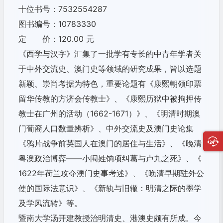
十位书号：7532554287
图书编号：10783330
定 价：120.00 元
《西学与汉字》汇集了一批学有专长的中青年学者关
于中外交流史、
澳门史等领域的研究成果，皆以选题
新颖、崇尚考据为特色，
重要论题有《康熙朝领印票
留华传教的方济会传教士》、《
康熙历狱中被拘押传
教士在广州的活动（1662-1671）》、
《明清时期澳
门葡裔人口数量辨析》、中外交流史及澳门史论集
《鸦片战争前英国人在澳门的居住与生活》、《晚清
粤澳政治博弈—
—小闱姓饷项纠葛与卢九之死》、《
1622年荷兰攻夺澳门史事考述》、《
晚清早期驻外公
使的国际法意识》、《新轨与旧辙：
明清之际的墨学
及学风流转》等。
暨南大学汤开建教授治明清史、港澳史颇有所成。
今