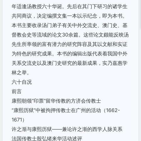
年适逢汤教授六十华诞。先后在其门下研习的诸学生
共同商议，
决定编撰文集一本以示纪念，即为本书。
本书主要收录汤门弟子有关中外交流史、澳门史、
基
督教会史等流域的论文30余篇。
这些论文颇能反映汤
先生所率领的富有潜力的研究阵容及其以文献和
实证
为特色的研究成果。
本书的编辑出版代表着我国中外
关系交流史以及澳门史研究的最新成
果，实乃嘉惠学
林之举。
六十自况
前言
康熙朝领“印票”留华传教的方济会传教士
“康熙历狱”中被拘押传教士在广州的活动（1662-
1671）
许之渐与康熙历狱——兼论许之渐的西学人脉关系
法国传教士殷弘绪来华活动述评