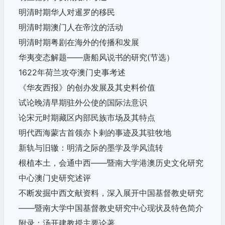
明清时期华人对暹罗的移民
明清时期澳门人在帝汶的活动
明清时期粤剧在海外的传播和发展
华夷变态解题——唐船风说书的研究(节选）
1622年荷兰攻夺澳门史事考述
《华友西报》的创办发展及其史料价值
试论晚清早期驻外公使的国际法意识
论宋元时期藏区内部民族市场及其特点
明代西海蒙古首领亦卜剌的事迹及其驻牧地
新轨与旧辙：明清之际的墨学及学风流转
根植本土，会通中西——
暨南大学港澳历史文化研究
中心澳门史研究述评
不断发掘中西文献资料，深入展开中国基督教史研究
——
暨南大学中国基督教史研究中心现状及特色简介
附录：汤开建教授主要论著