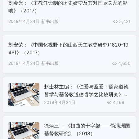
刘金光：《主教任命制的历史嬗变及其对国际关系的影
响》（2017）
2018年4月24日
新书出版
5,421
刘安荣：《中国化视野下的山西天主教史研究(1620-19
49)》（2017）
2018年4月24日
新书出版
4,650
赵士林主编：《仁爱与圣爱：儒家道德
哲学与基督教道德哲学之比较研究》
（2018）
2018年4月24日
4,169
徐炳三 ：《扭曲的十字架——伪满洲国
基督教研究》（2018）