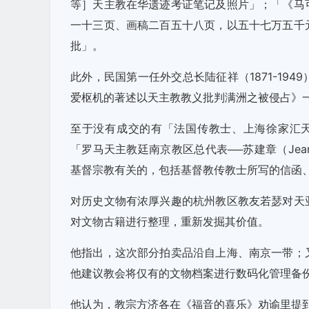
等］天主教在华遗迹考证笔记及照片」；「《马
一十三页、画稿二百五十八页，以五十七万五千
批」。
此外，民国第一任外交总长陆征祥（1871-19
爱枢机的著述以天主教教义批判满洲之被侵占》
至于没有成交的有「法国传教士、上海徐家汇天文台台长
「罗马天主教廷南京教区总代表──苏建章（Jean B
基督宗教有关的，包括基督教传教士所写的信函
对历史文物有浓厚兴趣的杭州教区教友若瑟对天
对文物古籍进行整理，重新发掘其价值。
他指出，这次部分拍卖品沿自上海、南京一带；
他建议教会将仅有的文物档案进行数码化管理备
他认为，教宗方济各在《福音的喜乐》劝谕里提