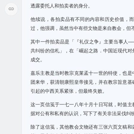
透露委托人和拍卖者的身分。
他续说，各拍卖品有不同的内容和历史价值，
过，他强调，虽然当中有些文物是来自教会，但
其中一件拍卖品是「『礼仪之争』主要当事人──嘉乐（Car
共纠纷的信札」，在「崛起之路．中国近现代对
成交。
嘉乐主教是当时教宗克莱孟十一世的特使，也是
团来华，获清朝康熙皇帝接见，并在教宗旨意基
引起的中西关系紧张，但最终失败。
这一页信笺于一七一八年十月十日写就，时值主
据对公有和私有的认识，写下了有关非法采伐纠
除了这信笺，其他教会文物还有三张六页文稿和