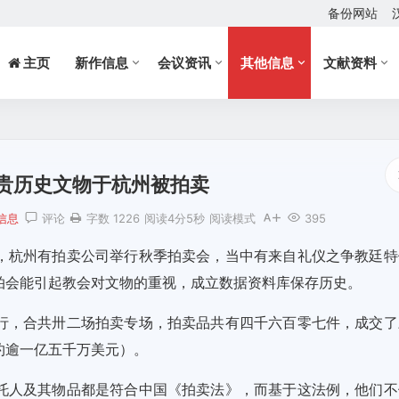
备份网站
主页
新作信息
会议资讯
其他信息
文献资料
贵历史文物于杭州被拍卖
信息
评论
字数 1226
阅读4分5秒
阅读模式
395
，杭州有拍卖公司举行秋季拍卖会，当中有来自礼仪之争教廷特
拍会能引起教会对文物的重视，成立数据资料库保存历史。
行，合共卅二场拍卖专场，拍卖品共有四千六百零七件，成交了
约逾一亿五千万美元）。
托人及其物品都是符合中国《拍卖法》，而基于这法例，他们不