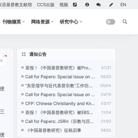
汉语基督教文献馆
CCS出版
视频
EN
刊物撷英
网络资源
研究中心
通知公告
喜报！《中国基督教研究》被ProQuest收录
07/21
Call for Papers: Special Issue on “Nation Building, Nationalism, and Chinese Religions”
06/23
“东亚儒学与近代基督宗教”工作坊征稿启事
05/04
使
Call for Papers: Special Issue on “Ecotheology: Chinese Christian Perspectives”
04/15
CFP: Chinese Christianity and Knowledge Development—2nd Edition
03/17
三
喜报！《中国基督教研究》被EBSCO收录
11/04
Call for Papers: JSRH《宗教与历史》征稿启事
01/02
《中国基督教研究》征稿启事
08/23
便