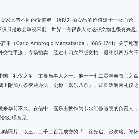
而卖家又有不同的价值观，所以对拍卖品的价值难于一概而论。
不仅只是教会重视它们，世界上有很多人对这些文物也很有兴趣
lo Ambrogio Mezzabarba，1685-1741）关于处
外交往手迹」专场拍卖，经过十四次举版竞拍，最终以四万六千
中国「礼仪之争」主要当事人之一。他于一七二零年奉教宗之命
础上附加八条变通办法，史称「嘉乐八条」，试图缓解因礼仪之
教来华前不久。在信中，嘉乐主教作为卡尔维修道院的负责人，
纷的处理意见。
四帧照片、以三万二千二百元成交的「［徐光启、沙勿略、郎怀