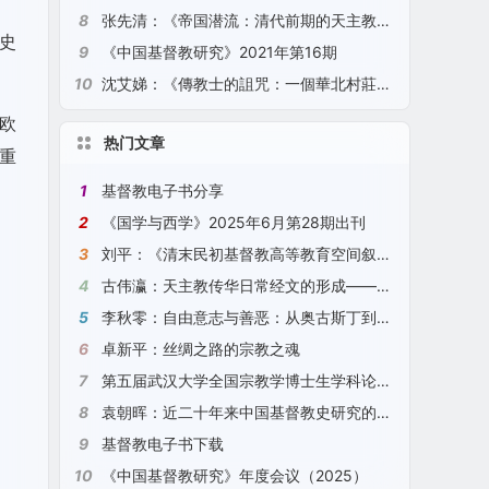
8
张先清：《帝国潜流：清代前期的天主教、底层秩序与生活世界》（2021）
历史
9
《中国基督教研究》2021年第16期
10
沈艾娣：《傳教士的詛咒：一個華北村莊的全球史》（2021）
欧
热门文章
重
1
基督教电子书分享
2
《国学与西学》2025年6月第28期出刊
3
刘平：《清末民初基督教高等教育空间叙事研究》（2025）
4
古伟瀛：天主教传华日常经文的形成——以“圣号经”、“天主经”、“圣母经”为例（2024）
5
李秋零：自由意志与善恶：从奥古斯丁到康德
6
卓新平：丝绸之路的宗教之魂
7
第五届武汉大学全国宗教学博士生学科论坛征文通知
8
袁朝晖：近二十年来中国基督教史研究的观察与探索（2024）
9
基督教电子书下载
10
《中国基督教研究》年度会议（2025）