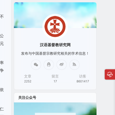
不
。
理公
元
汉语基督教研究网
发布与中国基督宗教研究相关的学术信息！
率
争
文章
留言
访客
2252
17
8601417
依
关注公众号
仁