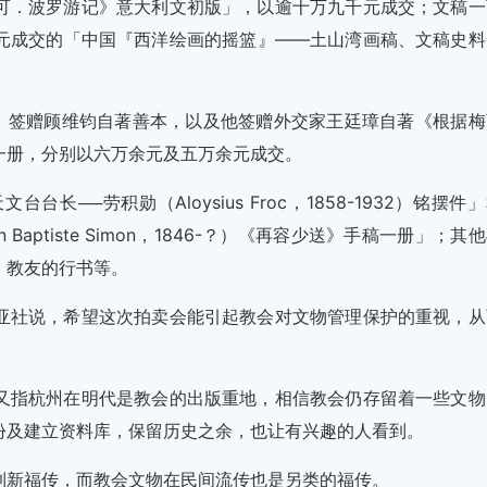
可．波罗游记》意大利文初版」，以逾十万九千元成交；文稿一
元成交的「中国『西洋绘画的摇篮』——土山湾画稿、文稿史料
49）签赠顾维钧自著善本，以及他签赠外交家王廷璋自著《根据梅
一册，分别以六万余元及五万余元成交。
──劳积勋（Aloysius Froc，1858-1932）铭摆件
aptiste Simon，1846-？）《再容少送》手稿一册」；其
、教友的行书等。
亚社说，希望这次拍卖会能引起教会对文物管理保护的重视，从
又指杭州在明代是教会的出版重地，相信教会仍存留着一些文物
份及建立资料库，保留历史之余，也让有兴趣的人看到。
到新福传，而教会文物在民间流传也是另类的福传。