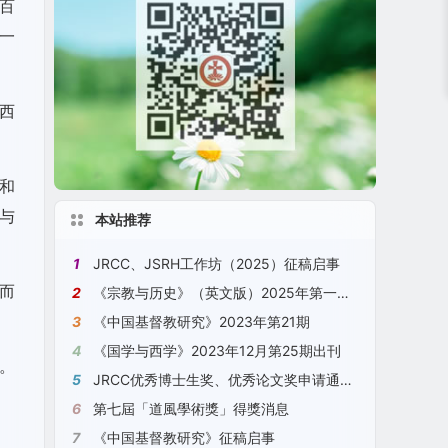
百
一
西
」和
他与
本站推荐
1
JRCC、JSRH工作坊（2025）征稿启事
而
2
《宗教与历史》（英文版）2025年第一期 No. 1, 2025, JSRH
3
《中国基督教研究》2023年第21期
4
《国学与西学》2023年12月第25期出刊
。
5
JRCC优秀博士生奖、优秀论文奖申请通知（2023）[2023年11月18日更新]
6
第七屆「道風學術獎」得獎消息
7
《中国基督教研究》征稿启事