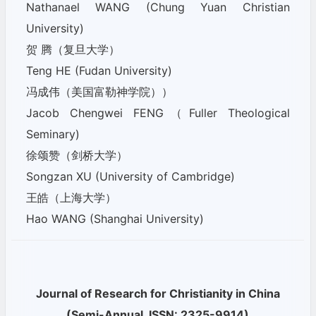
Nathanael WANG (Chung Yuan Christian
University)
贺 腾（复旦大学）
Teng HE (Fudan University)
冯成伟（美国富勒神学院））
Jacob Chengwei FENG（Fuller Theological
Seminary)
徐颂赞（剑桥大学）
Songzan XU (
University of
Cambridge)
王皓（上海大学）
Hao WANG (
Shanghai University
)
Journal of Research for Christianity in China
(Semi-Annual, ISSN: 2325-9914)