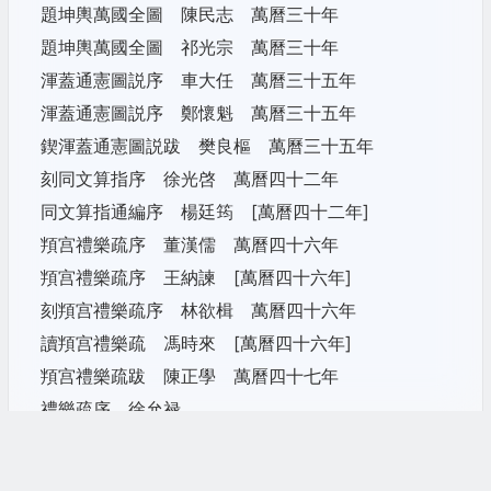
題坤輿萬國全圖 陳民志 萬曆三十年
題坤輿萬國全圖 祁光宗 萬曆三十年
渾蓋通憲圖説序 車大任 萬曆三十五年
渾蓋通憲圖説序 鄭懷魁 萬曆三十五年
鍥渾蓋通憲圖説跋 樊良樞 萬曆三十五年
刻同文算指序 徐光啓 萬曆四十二年
同文算指通編序 楊廷筠 [萬曆四十二年]
頖宫禮樂疏序 董漢儒 萬曆四十六年
頖宫禮樂疏序 王納諫 [萬曆四十六年]
刻頖宫禮樂疏序 林欲楫 萬曆四十六年
讀頖宫禮樂疏 馮時來 [萬曆四十六年]
頖宫禮樂疏跋 陳正學 萬曆四十七年
禮樂疏序 徐允禄
名理探序 李天經 崇禎九年
名理探序 李次虨 崇禎十二年