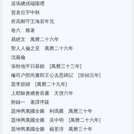
送張總戎端陽禮
賀袁位宇中秋
答高郵守王海若年兄
卷六 雜著
易經文 萬曆二十六年
聖人人倫之至 萬曆二十六年
沈義倫
張秋地平日晷銘 [萬曆三十三年]
榷司户部尚書郎王公去思碑記 [崇禎元年]
題李節婦 [萬曆二十九年]
上耶穌會總會長書 天啓六年
附録一 著譯序跋
題坤輿萬國全圖 利瑪竇 萬曆三十年
題坤輿萬國全圖 吴中明 [萬曆二十六年]
題坤輿萬國全圖 楊景淳 萬曆三十年