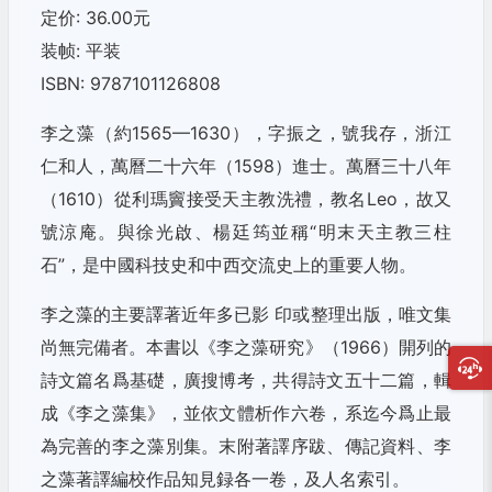
定价: 36.00元
装帧: 平装
ISBN: 9787101126808
李之藻（約1565—1630），字振之，號我存，浙江
仁和人，萬曆二十六年（1598）進士。萬曆三十八年
（1610）從利瑪竇接受天主教洗禮，教名Leo，故又
號涼庵。與徐光啟、楊廷筠並稱“明末天主教三柱
石”，是中國科技史和中西交流史上的重要人物。
李之藻的主要譯著近年多已影 印或整理出版，唯文集
尚無完備者。本書以《李之藻研究》（1966）開列的
詩文篇名爲基礎，廣搜博考，共得詩文五十二篇，輯
成《李之藻集》，並依文體析作六卷，系迄今爲止最
為完善的李之藻別集。末附著譯序跋、傳記資料、李
之藻著譯編校作品知見録各一卷，及人名索引。