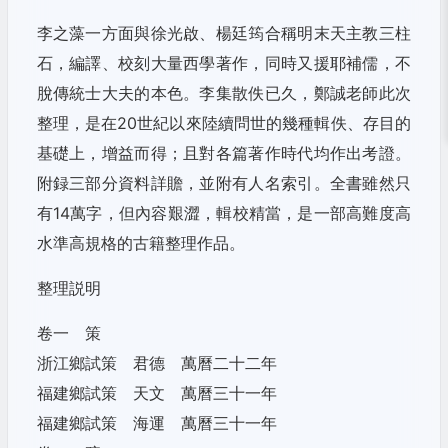
李之藻一方面與徐光啟、楊廷筠合稱明末天主教三柱
石，編譯、校刻大量西學著作，同時又援耶補儒，不
脫傳統士大夫的本色。李集散佚已久，鄭誠老師此次
整理，是在20世紀以來陸續問世的幾種輯佚、存目的
基礎上，增益而得；且對各篇著作時代均作出考證。
附録三部分資料詳贍，並附有人名索引。全書雖然只
有14萬字，但內容艱澀，輯校精當，是一部高難度高
水準高規格的古籍整理作品。
整理説明
卷一 策
浙江鄉試策 君德 萬曆二十二年
福建鄉試策 天文 萬曆三十一年
福建鄉試策 海運 萬曆三十一年