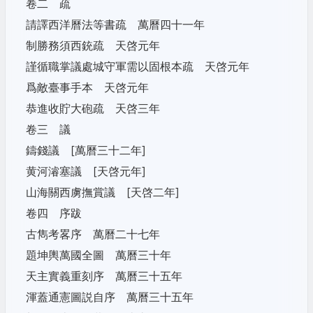
卷二 疏
請譯西洋曆法等書疏 萬曆四十一年
制勝務須西銃疏 天啓元年
謹循職掌議處城守軍需以固根本疏 天啓元年
爲敵臺事手本 天啓元年
恭進收貯大砲疏 天啓三年
卷三 議
鑄錢議 [萬曆三十二年]
黄河濬塞議 [天啓元年]
山海關西虜撫賞議 [天啓二年]
卷四 序跋
古雋考畧序 萬曆二十七年
題坤輿萬國全圖 萬曆三十年
天主實義重刻序 萬曆三十五年
渾蓋通憲圖説自序 萬曆三十五年