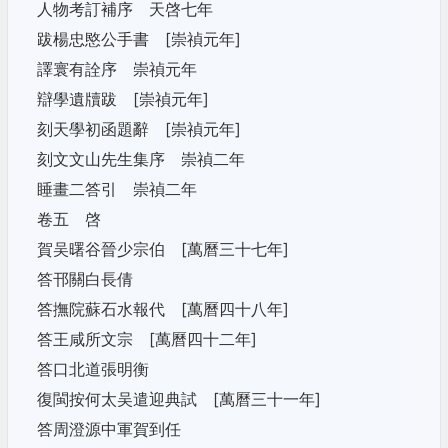
人物考訂補序 天啓七年
跋楊忠愍公手書 [崇禎元年]
譯寰有詮序 崇禎元年
辯學遺牘跋 [崇禎元年]
刻天學初函題辭 [崇禎元年]
刻文文山先生集序 崇禎二年
睡畫二答引 崇禎二年
卷五 啓
賀吴曙谷晉少宗伯 [萬曆三十七年]
答邗關白長倩
答撫院蘇石水報代 [萬曆四十八年]
答王咸所文宗 [萬曆四十二年]
答口北道張明衡
復閩按何太吴遣迎典試 [萬曆三十一年]
答周澄源中軍賀到任