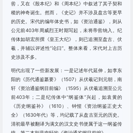
喾，又在《殷本纪》和《周本纪》中叙述了其子契和
稷的神奇诞生。然而，《史记》并不涉及盘古等更早
的历史。宋代的编年体史书，如《资治通鉴》，则从
公元前403年周威烈王时期写起，未将帝喾纳入。纪
传体如胡宏所撰《皇王大纪》，则已追溯至盘古、伏
羲，并辅以评述性“论曰”。整体来看，宋代对上古历
史涉及不多。
明代出现了一些新发展：一是记述年代延伸，如李东
阳的《历代通鉴纂要》（1507）从伏羲记到元朝，南
轩《资治通鉴纲目前编》（1595）从伏羲追溯至公元
前403年；二是纪传体中“纲鉴体”兴起，如袁黄的
《历史纲鉴补》（1610）、钟惺《资治纲鉴正史大
全》（1630年代）等，均记载了从盘古至元的历史。
清初最早被翻译为满文的汉文史书便属于这一纲鉴传
统，第二本则是南轩的《资治通鉴纲目前编》。