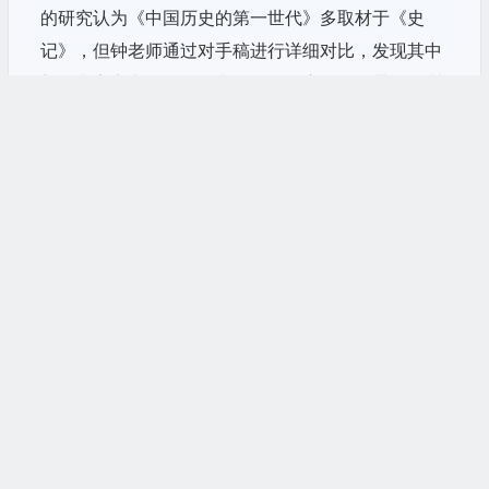
的研究认为《中国历史的第一世代》多取材于《史
记》，但钟老师通过对手稿进行详细对比，发现其中
部分内容实出自纲鉴体文献。而柏应理等人带回欧洲
的书籍又进一步传播。在杜赫德以后，研究中国历史
的欧洲人士多留在中国，他们所使用的资料来源有共
同的信息，这些资料也对启蒙运动思想家产生影响。
举例来说，巴多明（Dominique Parrenin，1665-
1741）的《中国初史直译》翻译自南轩著作的满文版
本；杜赫德则将巴多明与卫匡国、柏应理的资料编织
在一起……马若瑟（Joseph de Prémare，1666-
1736）、冯秉正（Joseph De Mailla, 1669-1748）
等撰写的中国通史均参考大量中文资料，其中也包括
继续阅读
陈桱、袁黄、南轩等人的著作。
通过这些追踪，钟老师指出，传教士对中国文献具备
6 月