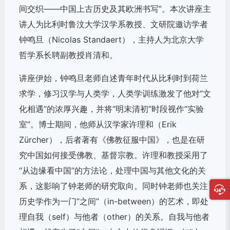
间交织——中国上古历史及其欧洲书写”。本次讲座主
讲人为比利时鲁汶大学汉学系教授、文研院邀访学者
钟鸣旦（Nicolas Standaert），主持人为北京大学
哲学系长聘副教授肖清和。
讲座伊始，钟鸣旦老师自述青年时代从比利时到荷兰
求学，修习汉学与人类学，人类学训练激发了他对“文
化相遇”的浓厚兴趣，并将“明末清初”时段视作“实验
室”。博士期间，他师从汉学家许理和（Erik
Zürcher），后者著有《佛教征服中国》，也是在研
究中国如何接受佛教、基督宗教。许理和教授采用了
“从边缘看中国”的方法论，处理中国与其他文化的关
系，这影响了钟老师的研究取向。同时钟老师也关注
历史学作为一门“之间”（in-between）的艺术，即处
理自我（self）与他者（other）的关系。自我与他者