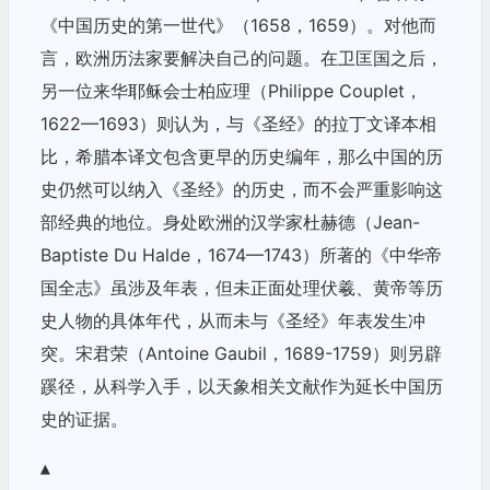
《中国历史的第一世代》（1658，1659）。对他而
言，欧洲历法家要解决自己的问题。在卫匡国之后，
另一位来华耶稣会士柏应理（Philippe Couplet，
1622—1693）则认为，与《圣经》的拉丁文译本相
比，希腊本译文包含更早的历史编年，那么中国的历
史仍然可以纳入《圣经》的历史，而不会严重影响这
部经典的地位。身处欧洲的汉学家杜赫德（Jean-
Baptiste Du Halde，1674—1743）所著的《中华帝
国全志》虽涉及年表，但未正面处理伏羲、黄帝等历
史人物的具体年代，从而未与《圣经》年表发生冲
突。宋君荣（Antoine Gaubil，1689-1759）则另辟
蹊径，从科学入手，以天象相关文献作为延长中国历
史的证据。
▴